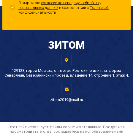
Я выражаю
согласие на передачу и обработку
персональных данных
в соответствии с
Политикой
конфиденциальности
ЗИТОМ
129128, город Москва, ст. метро Ростокино или платформа
Северянин, Северянинский проезд, владение 14, строение 1, этаж 4.
zitom2019@mail.ru
Copyright © 2020 - 2026 ЗИТОМ
Этот сайт использует файлы cookie и метаданные. Продолжая
просматривать его, вы соглашаетесь на использование нами
Политика конфиденциальности