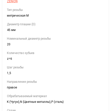
ZENiON
Тип резьбы
метрическая М
Диаметр плашки (D):
45 мм
Номинальный диаметр резьбы
20
Количество зубьев
z=6
Шаг резьбы
1,5
Направление резьбы
правое
Обрабатываемый материал
K (Чугун),N (Цветные металлы),P (сталь)
Сплав