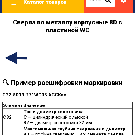
Каталог товаров
Сверла по металлу корпусные 8D с
пластиной WC
🔍
Пример расшифровки маркировки
C32-8D33-271WC05 ACCKee
Элемент
Значение
Тип и диаметр хвостовика:
C32
C
— цилиндрический с лыской
32
— диаметр хвостовика 32
мм
Максимальная глубина сверления и диаметр:
8D
— глубина сверления =
8 × диаметр сверла