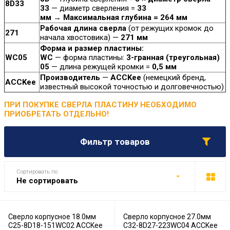
8D33
33
— диаметр сверления =
33
мм
→
Максимальная глубина = 264 мм
Рабочая длина сверла
(от режущих кромок до
271
начала хвостовика) —
271 мм
Форма и размер пластины:
WC05
WC
— форма пластины:
3-гранная (треугольная)
05
— длина режущей кромки =
0,5 мм
Производитель
—
ACCKee
(немецкий бренд,
ACCKee
известный высокой точностью и долговечностью)
ПРИ ПОКУПКЕ СВЕРЛА ПЛАСТИНУ НЕОБХОДИМО
ПРИОБРЕТАТЬ ОТДЕЛЬНО!
Фильтр товаров
Сортировать по
Не сортировать
Сверло корпусное 18.0мм
Сверло корпусное 27.0мм
C25-8D18-151WC02 ACCKee
C32-8D27-223WC04 ACCKee