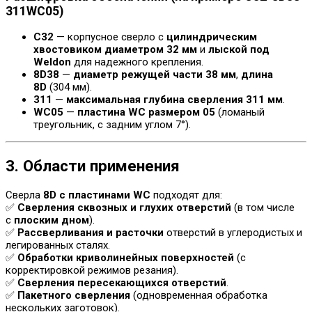
311WC05)
C32
— корпусное сверло с
цилиндрическим
хвостовиком диаметром 32 мм
и
лыской под
Weldon
для надежного крепления.
8D38
—
диаметр режущей части 38 мм
,
длина
8D
(304 мм).
311
—
максимальная глубина сверления 311 мм
.
WC05
—
пластина WC размером 05
(ломаный
треугольник, с задним углом 7°).
3. Области применения
Сверла
8D с пластинами WC
подходят для:
✅
Сверления сквозных и глухих отверстий
(в том числе
с
плоским дном
).
✅
Рассверливания и расточки
отверстий в углеродистых и
легированных сталях.
✅
Обработки криволинейных поверхностей
(с
корректировкой режимов резания).
✅
Сверления пересекающихся отверстий
.
✅
Пакетного сверления
(одновременная обработка
нескольких заготовок).